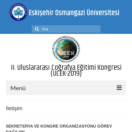
Şunu
ara:
II. Uluslararası Coğrafya Eğitimi Kongresi
(UCEK-2019)
Menü
Anasayfa
İletişim
Kongre Hakkında
SEKRETERYA VE KONGRE ORGANİZASYONU GÖREV
Konular
DAĞILIMI