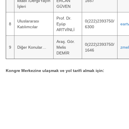
kitabı /Dergi/Yayın
ERCAN
1657
İşleri
GÜVEN
Prof. Dr.
Uluslararası
0(222)2393750/
8
Eyüp
eart
Katılımcılar
6300
ARTVİNLİ
Araş. Gör.
0(222)2393750/
9
Diğer Konular…
Melis
zmel
1646
DEMİR
Kongre Merkezine ulaşmak ve yol tarifi almak için: