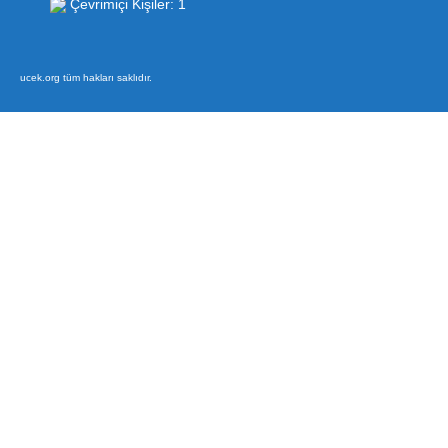
Çevrimiçi Kişiler: 1
ucek.org tüm hakları saklıdır.