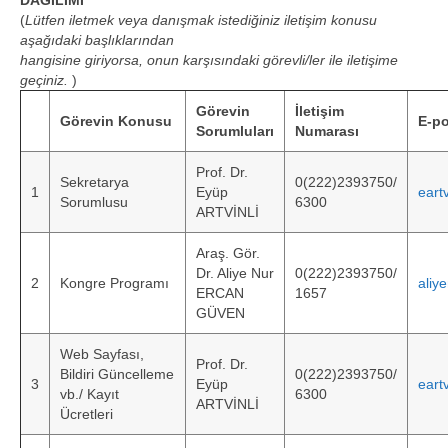
(
Lütfen iletmek veya danışmak istediğiniz iletişim konusu
Kayıt ve Bildirim Gönderme
aşağıdaki başlıklarından
hangisine giriyorsa, onun karşısındaki görevli/ler ile iletişime
Önemli Tarihler
geçiniz.
)
Paydaşlar / Sponsorlar
Görevin
İletişim
Görevin Konusu
E-p
Sorumluları
Numarası
Konaklama ve Ulaşım
Prof. Dr.
Sekretarya
0(222)2393750/
Kongre Yeri
1
Eyüp
eart
Sorumlusu
6300
ARTVİNLİ
Çağrılı Konuşmacılar
Araş. Gör.
Atölyeler/Çalıştaylar
Dr. Aliye Nur
0(222)2393750/
2
Kongre Programı
aliy
ERCAN
1657
Paneller
GÜVEN
Aktiviteler
Web Sayfası,
Prof. Dr.
Bildiri Güncelleme
0(222)2393750/
3
Eyüp
eart
vb./ Kayıt
6300
Çalıştay Sunumlar
ARTVİNLİ
Ücretleri
2019 UCEK Geri Dönüt Panosu