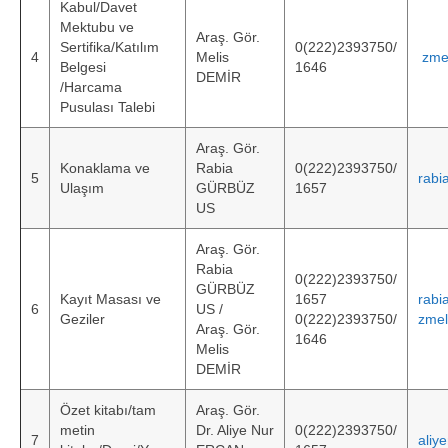
Kabul/Davet
Mektubu ve
Bildiriler Kitabı
Araş. Gör.
Sertifika/Katılım
0(222)2393750/
4
Melis
zme
Belgesi
1646
İletişim
DEMİR
/Harcama
Pusulası Talebi
Araş. Gör.
Konaklama ve
Rabia
0(222)2393750/
5
rabi
Ulaşım
GÜRBÜZ
1657
US
Araş. Gör.
Rabia
0(222)2393750/
GÜRBÜZ
Kayıt Masası ve
1657
rabi
6
US /
Geziler
0(222)2393750/
zmel
Araş. Gör.
1646
Melis
DEMİR
Özet kitabı/tam
Araş. Gör.
metin
Dr. Aliye Nur
0(222)2393750/
7
aliy